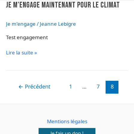
Je
JE M’ENGAGE MAINTENANT POUR LE CLIMAT
m’engage
maintenant
Je m'engage
/
Jeanne Lebigre
pour
le
Test engagement
climat
Lire la suite »
←
Précédent
1
…
7
8
Mentions légales
Je fais un don !