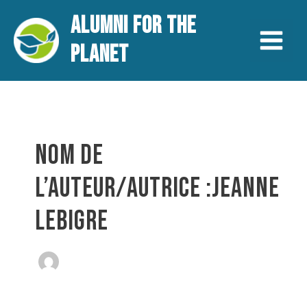
Aller
Pagination
Main
ALUMNI FOR THE
au
d’article
contenu
Menu
PLANET
NOM DE
L’AUTEUR/AUTRICE :JEANNE
LEBIGRE