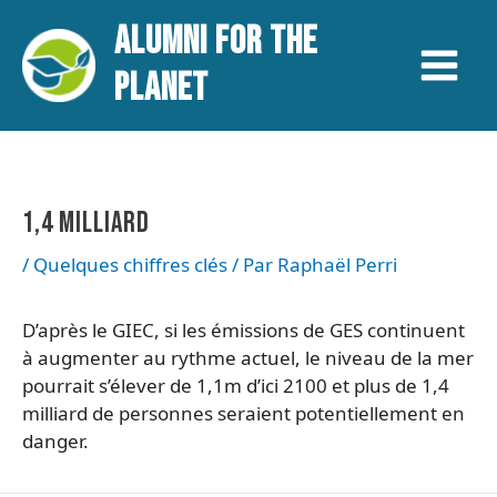
Aller
Navigation
Main
ALUMNI FOR THE
au
des
contenu
articles
Menu
PLANET
1,4 MILLIARD
/
Quelques chiffres clés
/ Par
Raphaël Perri
D’après le GIEC, si les émissions de GES continuent
à augmenter au rythme actuel, le niveau de la mer
pourrait s’élever de 1,1m d’ici 2100 et plus de 1,4
milliard de personnes seraient potentiellement en
danger.