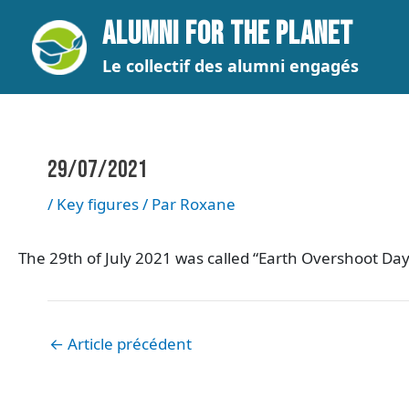
Aller
Navigation
ALUMNI FOR THE PLANET
au
des
contenu
articles
Le collectif des alumni engagés
29/07/2021
/
Key figures
/ Par
Roxane
The 29th of July 2021 was called “Earth Overshoot Day
←
Article précédent