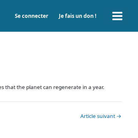
Main
Se connecter
Je fais un don !
Menu
s that the planet can regenerate in a year.
Article suivant
→