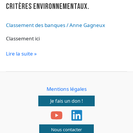
de
CRITÈRES ENVIRONNEMENTAUX.
la
Terre,
Classement des banques
/
Anne Gagneux
ce
classement
Classement ici
étudie
les
Lire la suite »
investissements
et
actions
des
banques
Mentions légales
selon
Je fais un don !
des
critères
environnementaux.
Nous contacter