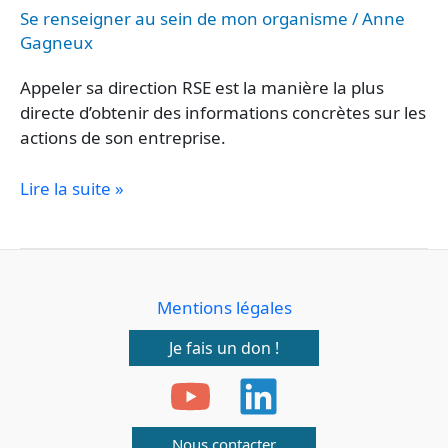
Développement
Se renseigner au sein de mon organisme
/
Anne
Gagneux
Durable
Appeler sa direction RSE est la manière la plus
directe d’obtenir des informations concrètes sur les
actions de son entreprise.
Lire la suite »
Mentions légales
Je fais un don !
Nous contacter