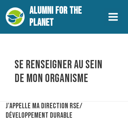
Aller
Main
ALUMNI FOR THE
au
contenu
Menu
PLANET
SE RENSEIGNER AU SEIN
DE MON ORGANISME
J’appelle
J’APPELLE MA DIRECTION RSE/
ma
DÉVELOPPEMENT DURABLE
direction
RSE/