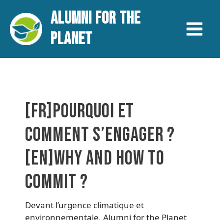
Aller
Main
ALUMNI FOR THE
au
contenu
Menu
PLANET
[FR]POURQUOI ET
COMMENT S’ENGAGER ?
[EN]WHY AND HOW TO
COMMIT ?
Devant l’urgence climatique et
environnementale, Alumni for the Planet