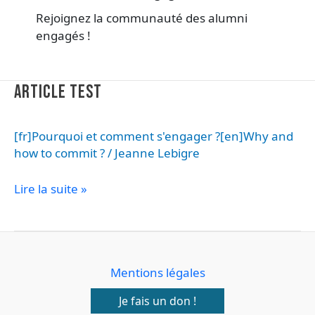
Rejoignez la communauté des alumni
engagés !
Article
ARTICLE TEST
test
[fr]Pourquoi et comment s'engager ?[en]Why and
how to commit ?
/
Jeanne Lebigre
Lire la suite »
Mentions légales
Je fais un don !