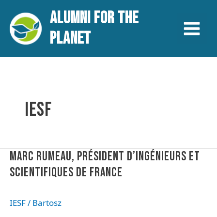
Aller
Main
ALUMNI FOR THE
au
contenu
Menu
PLANET
IESF
Marc
MARC RUMEAU, PRÉSIDENT D’INGÉNIEURS ET
Rumeau,
SCIENTIFIQUES DE FRANCE
Président
d’Ingénieurs
Et
IESF
/
Bartosz
Scientifiques