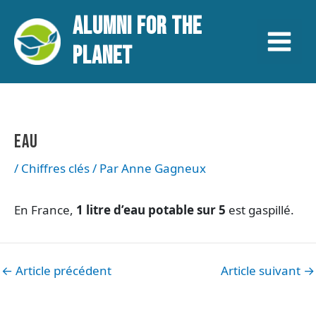
Aller
Navigation
Main
ALUMNI FOR THE
au
des
contenu
articles
Menu
PLANET
EAU
/
Chiffres clés
/ Par
Anne Gagneux
En France,
1 litre d’eau potable sur 5
est gaspillé.
←
Article précédent
Article suivant
→