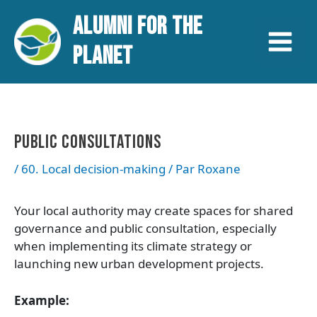
Aller
Navigation
Main
ALUMNI FOR THE
au
des
contenu
articles
Menu
PLANET
PUBLIC CONSULTATIONS
/
60. Local decision-making
/ Par
Roxane
Your local authority may create spaces for shared
governance and public consultation, especially
when implementing its climate strategy or
launching new urban development projects.
Example: