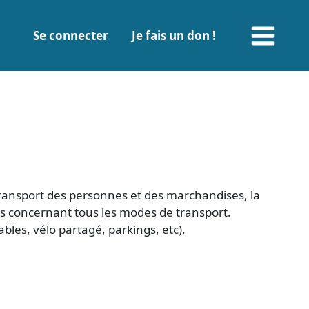
Main
Se connecter
Je fais un don !
Menu
 transport des personnes et des marchandises, la
es concernant tous les modes de transport.
lables, vélo partagé, parkings, etc).