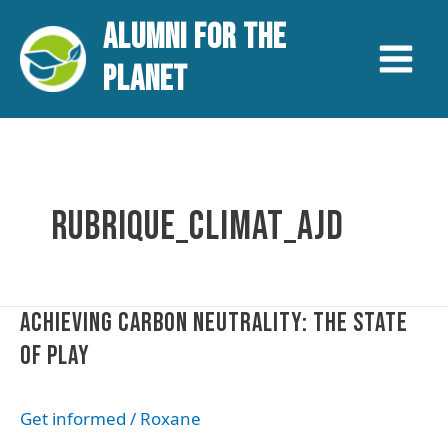
Aller
Main
ALUMNI FOR THE
au
contenu
Menu
PLANET
RUBRIQUE_CLIMAT_AJD
Achieving
ACHIEVING CARBON NEUTRALITY: THE STATE
carbon
OF PLAY
neutrality:
the
state
Get informed
/
Roxane
of