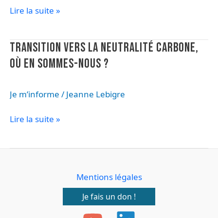
play
Lire la suite »
Transition
TRANSITION VERS LA NEUTRALITÉ CARBONE,
vers
OÙ EN SOMMES-NOUS ?
la
neutralité
carbone,
Je m’informe
/
Jeanne Lebigre
où
en
Lire la suite »
sommes-
nous
?
Mentions légales
Je fais un don !