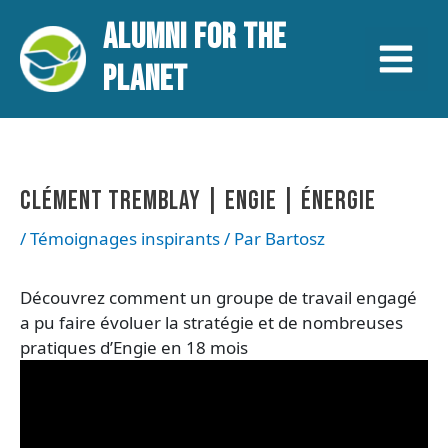
Aller
Navigation
Main
ALUMNI FOR THE
au
des
contenu
articles
Menu
PLANET
CLÉMENT TREMBLAY | ENGIE | ÉNERGIE
/
Témoignages inspirants
/ Par
Bartosz
Découvrez comment un groupe de travail engagé
a pu faire évoluer la stratégie et de nombreuses
pratiques d’Engie en 18 mois